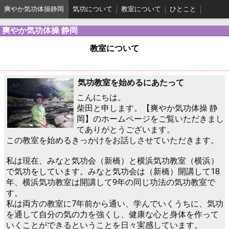
爽やか気功体操静岡
気功について
教室について
ひとこと
爽やか気功体操 静岡
教室について
気功教室を始めるにあたって
こんにちは。
柴田と申します。【爽やか気功体操 静
岡】のホームページをご覧いただきまし
てありがとうございます。
この教室を始めるきっかけをお話しさせていただきます。
私は現在、みなと気功会（新橋）と横浜気功教室（横浜）
で気功をしています。みなと気功会は（新橋）開講して18
年、横浜気功教室は開講して9年の同じ功法の気功教室で
す。
私は両方の教室に7年前から通い、学んでいくうちに、気功
を通して自分の気の力を強くし、健康な心と身体を作って
いくことができるということを日々実感しています。